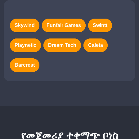
Skywind
Funfair Games
Swintt
Playnetic
Dream Tech
Caleta
Barcrest
የመጀመሪያ ተቀማጭ ቦነስ