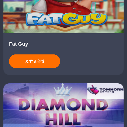
Fat Guy
ዴሞ ፈትሽ