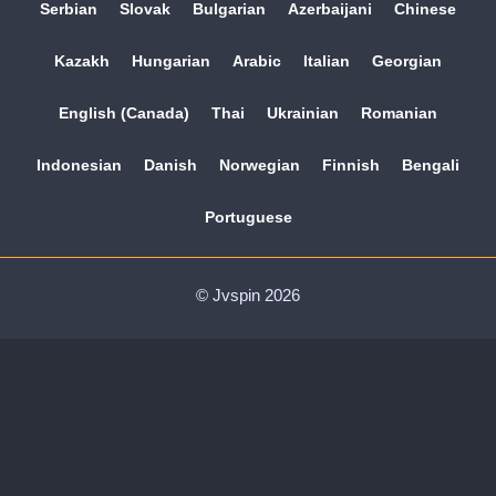
Serbian
Slovak
Bulgarian
Azerbaijani
Chinese
Kazakh
Hungarian
Arabic
Italian
Georgian
English (Canada)
Thai
Ukrainian
Romanian
Indonesian
Danish
Norwegian
Finnish
Bengali
Portuguese
© Jvspin 2026