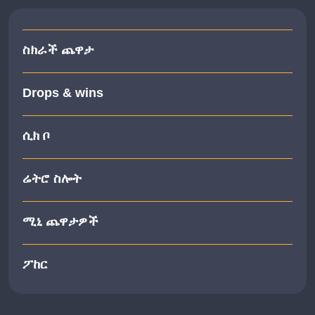
ስክራች ጨዋታ
Drops & wins
ሲክ ቦ
ሬትሮ ስሎት
ሚኒ ጨዋታዎች
ፖከር