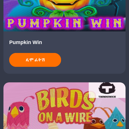
Pumpkin Win
ዴሞ ፈትሽ