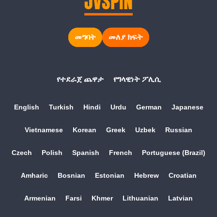
መግባት
መለያ ክፍት
የተደራጀ ጨዋታ
የግላዊነት ፖሊሲ
English
Turkish
Hindi
Urdu
German
Japanese
Vietnamese
Korean
Greek
Uzbek
Russian
Czech
Polish
Spanish
French
Portuguese (Brazil)
Amharic
Bosnian
Estonian
Hebrew
Croatian
Armenian
Farsi
Khmer
Lithuanian
Latvian