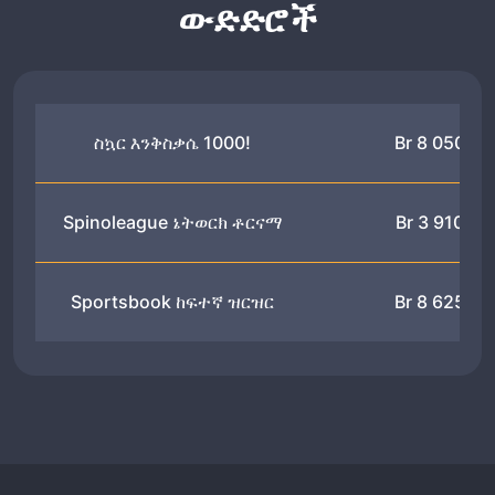
ውድድሮች
ስኳር እንቅስቃሴ 1000!
Br 8 050 00
Spinoleague ኔትወርክ ቶርናማ
Br 3 910 00
Sportsbook ከፍተኛ ዝርዝር
Br 8 625 00