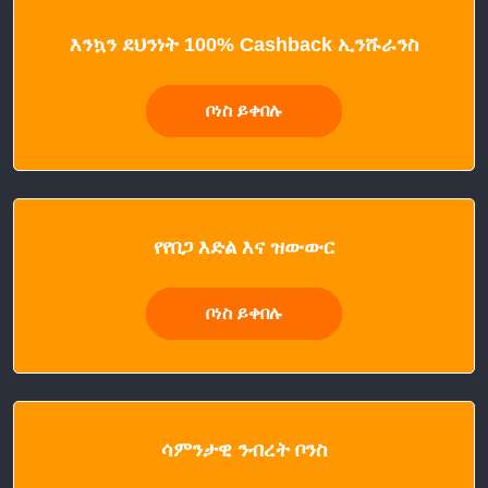
እንኳን ደህንነት 100% Cashback ኢንሹራንስ
ቦነስ ይቀበሉ
የየበጋ እድል እና ዝውውር
ቦነስ ይቀበሉ
ሳምንታዊ ንብረት ቦንስ