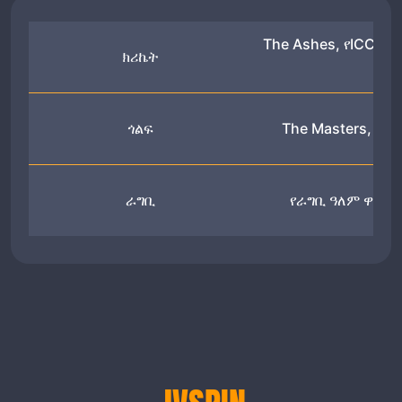
The Ashes, የICC ዓለም
ክሪኬት
ጎልፍ
The Masters, PGA
ራግቢ
የራግቢ ዓለም ዋንጫ, 