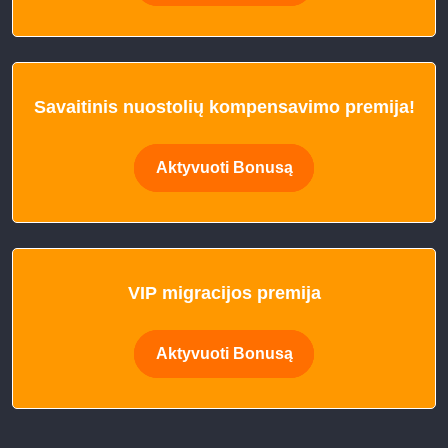
Savaitinis nuostolių kompensavimo premija!
Aktyvuoti Bonusą
VIP migracijos premija
Aktyvuoti Bonusą