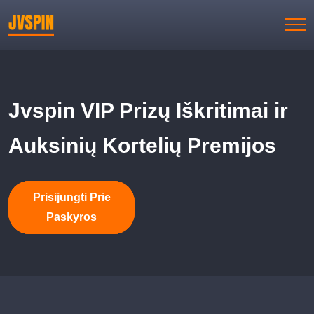
Jvspin VIP Prizų Iškritimai ir
Auksinių Kortelių Premijos
Prisijungti Prie
Paskyros