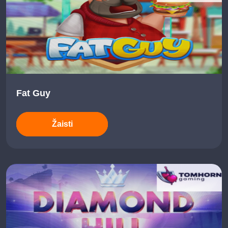
Fat Guy
Žaisti