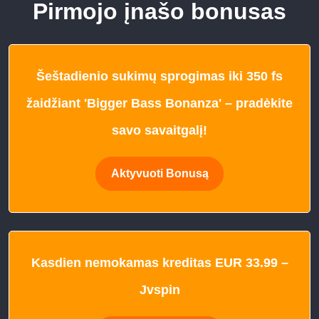
Pirmojo įnašo bonusas
Šeštadienio sukimų sprogimas iki 350 fs
žaidžiant 'Bigger Bass Bonanza' – pradėkite
savo savaitgalį!
Aktyvuoti Bonusą
Kasdien nemokamas kreditas EUR 33.99 –
Jvspin