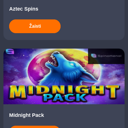
Aztec Spins
Žaisti
Midnight Pack