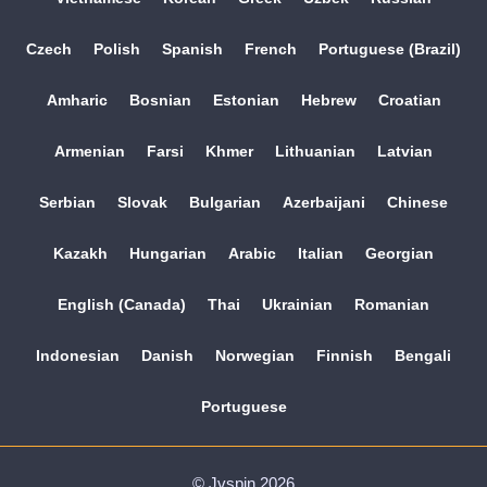
Czech
Polish
Spanish
French
Portuguese (Brazil)
Amharic
Bosnian
Estonian
Hebrew
Croatian
Armenian
Farsi
Khmer
Lithuanian
Latvian
Serbian
Slovak
Bulgarian
Azerbaijani
Chinese
Kazakh
Hungarian
Arabic
Italian
Georgian
English (Canada)
Thai
Ukrainian
Romanian
Indonesian
Danish
Norwegian
Finnish
Bengali
Portuguese
© Jvspin 2026