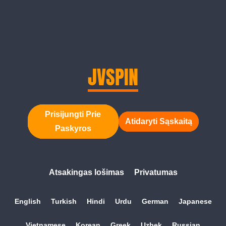
Prisijungti Prie
Atidaryti Sąskaitą
Paskyros
Atsakingas lošimas
Privatumas
English
Turkish
Hindi
Urdu
German
Japanese
Vietnamese
Korean
Greek
Uzbek
Russian