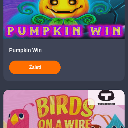
Pumpkin Win
Žaisti