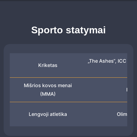
Sporto statymai
„The Ashes“, ICC krike
Kriketas
Mišrios kovos menai
Bell
(MMA)
Lengvoji atletika
Olimpinė