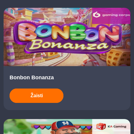
Bonbon Bonanza
Žaisti