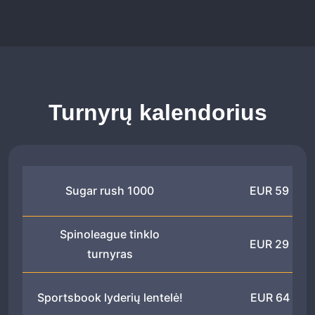
Turnyrų kalendorius
Sugar rush 1000
EUR 59 850
Spinoleague tinklo
EUR 29 070
turnyras
Sportsbook lyderių lentelė!
EUR 64 125