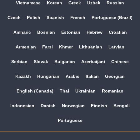
Vietnamese
Korean
Greek
Uzbek
Russian
Czech
Polish
Spanish
French
Portuguese (Brazil)
Amharic
Bosnian
Estonian
Hebrew
Croatian
Armenian
Farsi
Khmer
Lithuanian
Latvian
Serbian
Slovak
Bulgarian
Azerbaijani
Chinese
Kazakh
Hungarian
Arabic
Italian
Georgian
English (Canada)
Thai
Ukrainian
Romanian
Indonesian
Danish
Norwegian
Finnish
Bengali
Portuguese