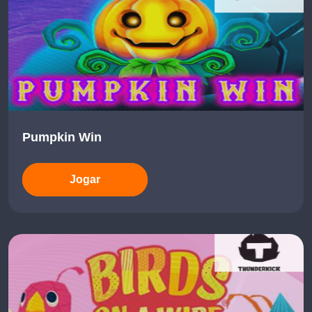
Pumpkin Win
Jogar