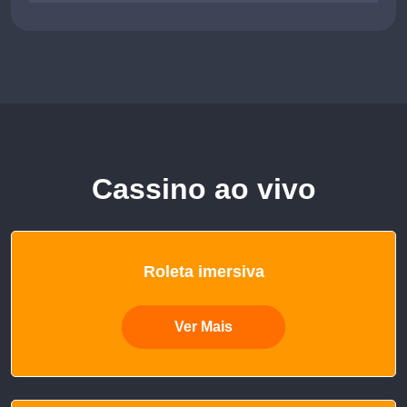
Cassino ao vivo
Roleta imersiva
Ver Mais