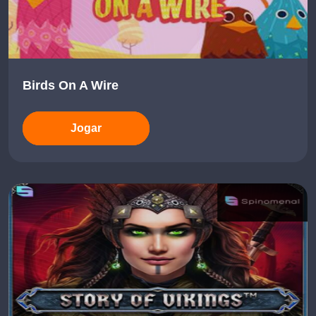
Birds On A Wire
Jogar