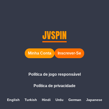
Minha Conta
Inscrever-Se
Política de jogo responsável
Política de privacidade
English
Turkish
Hindi
Urdu
German
Japanese