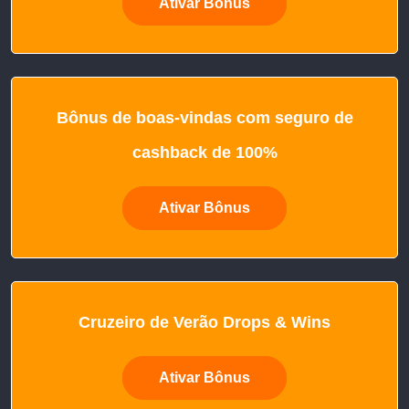
Ativar Bônus
Bônus de boas-vindas com seguro de
cashback de 100%
Ativar Bônus
Cruzeiro de Verão Drops & Wins
Ativar Bônus