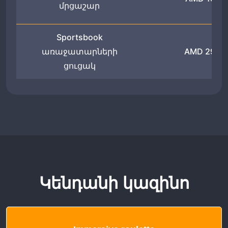
մրցաշար
Sportsbook
առաջատարների
AMD 29 02
ցուցակ
Կենդանի կազինո