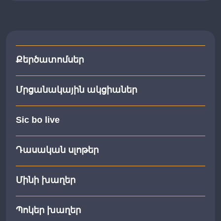
Քերծատոմսեր
Մրցանակային ակցիաներ
Sic bo live
Դասական սլոթեր
Մինի խաղեր
Պոկեր խաղեր