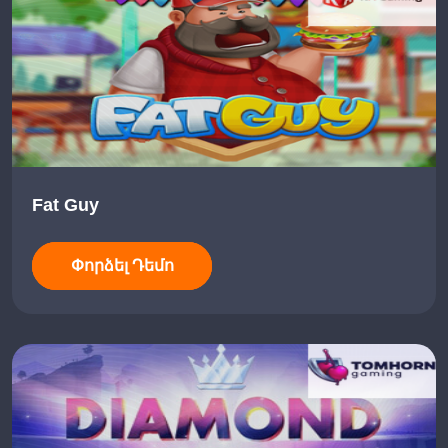
Fat Guy
Փորձել Դեմո