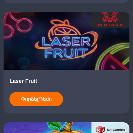
Laser Fruit
Փորձել Դեմո