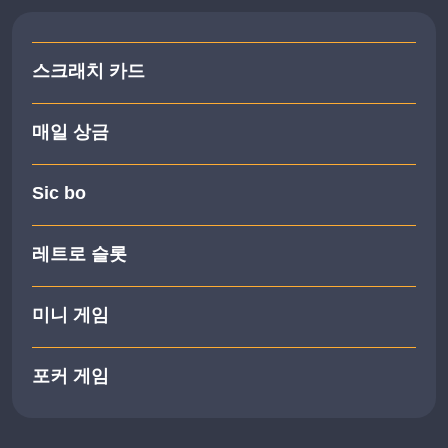
스크래치 카드
매일 상금
Sic bo
레트로 슬롯
미니 게임
포커 게임