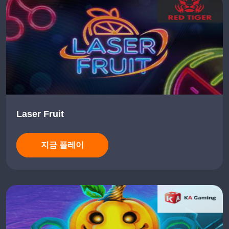
Laser Fruit
지금 플레이