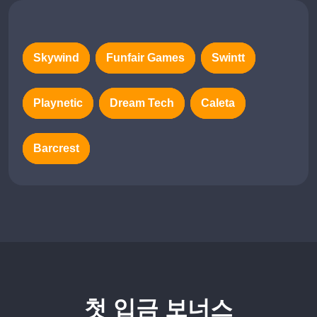
Skywind
Funfair Games
Swintt
Playnetic
Dream Tech
Caleta
Barcrest
첫 입금 보너스