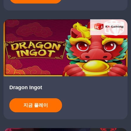
Dragon Ingot
지금 플레이