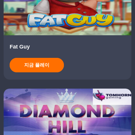
Fat Guy
지금 플레이