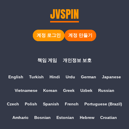
계정 로그인
계정 만들기
책임 게임
개인정보 보호
English
Turkish
Hindi
Urdu
German
Japanese
Vietnamese
Korean
Greek
Uzbek
Russian
Czech
Polish
Spanish
French
Portuguese (Brazil)
Amharic
Bosnian
Estonian
Hebrew
Croatian