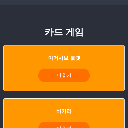
카드 게임
이머시브 룰렛
더 읽기
바카라