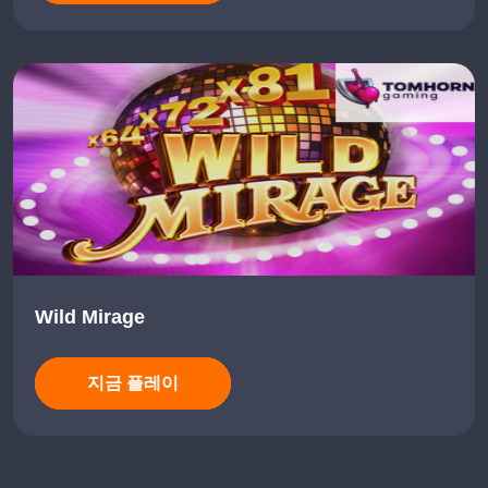
Wild Mirage
지금 플레이