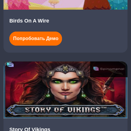
Birds On A Wire
Попробовать Демо
Story Of Vikings