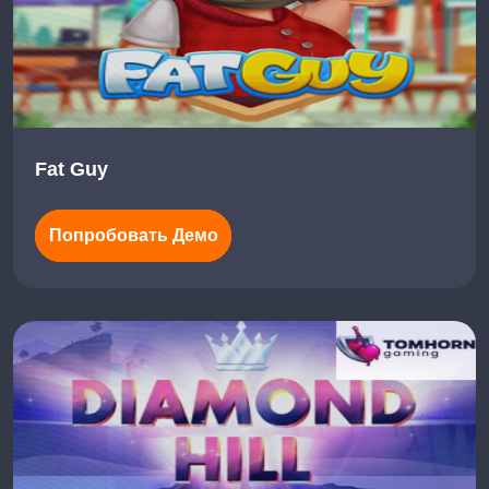
Fat Guy
Попробовать Демо