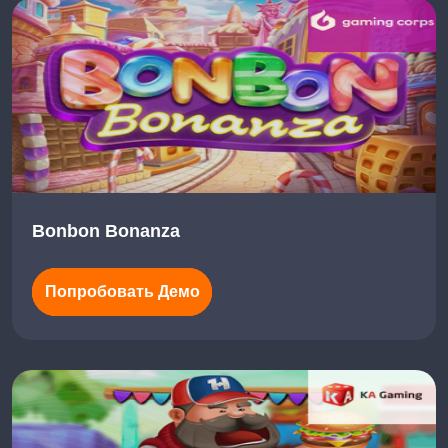
Bonbon Bonanza
Попробовать Демо