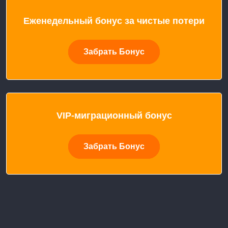
Еженедельный бонус за чистые потери
Забрать Бонус
VIP-миграционный бонус
Забрать Бонус