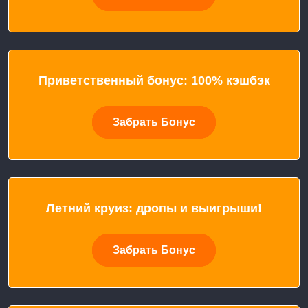
Приветственный бонус: 100% кэшбэк
Забрать Бонус
Летний круиз: дропы и выигрыши!
Забрать Бонус