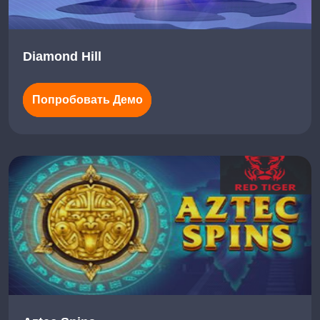
Diamond Hill
Попробовать Демо