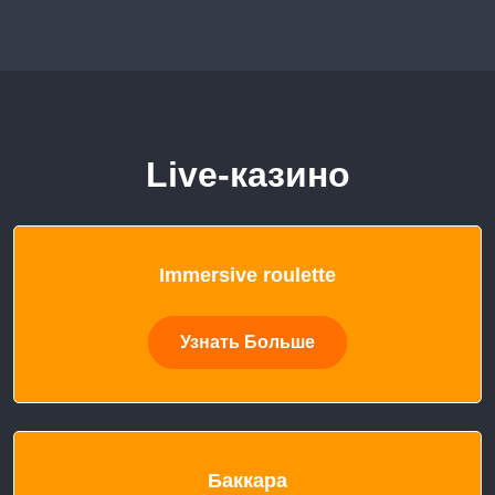
Live-казино
Immersive roulette
Узнать Больше
Баккара