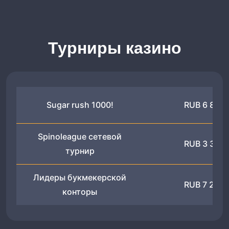
Турниры казино
Sugar rush 1000!
RUB 6 804 
Spinoleague сетевой
RUB 3 304 
турнир
Лидеры букмекерской
RUB 7 290 
конторы